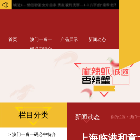
城近4...
情侣吵架女方自杀 男友被判无罪...
4-3 八字的“南帝北丐”和“东邪...
首页
澳门一肖一
产品展示
新闻动态
码必中特介
绍
栏目分类
新闻动态
你的位置：
澳门
> 澳门一肖一码必中特介
上海临港和意